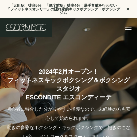
「元町駅」徒歩5分 「県庁前駅」徒歩4分！選手育成を行わない
「フィットネスオンリー」の隠れ家的キックボクシング・ボクシング
ジム
2
0
2
4
年
2
月
オ
ー
プ
ン
！
フ
ィ
ッ
ト
ネ
ス
キ
ッ
ク
ボ
ク
シ
ン
グ
＆
ボ
ク
シ
ン
グ
ス
タ
ジ
オ
E
S
C
O
N
D
I
T
E
エ
ス
コ
ン
デ
ィ
ー
テ
初心者に特化した分かりやすい指導なので、未経験の方も安
心して始められます。
動きの多彩なボクシング・キックボクシングで、飽きのこな
い楽しいジムワークをスタートしましょう！